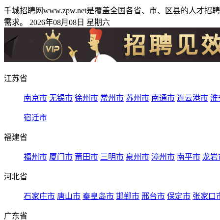
千城招聘网www.zpw.net是覆盖全国各省、市、区县的
需求。 2026年08月08日 星期六
江苏省
南京市
无锡市
徐州市
常州市
苏州市
南通市
连云港市
淮
宿迁市
福建省
福州市
厦门市
莆田市
三明市
泉州市
漳州市
南平市
龙岩
河北省
石家庄市
唐山市
秦皇岛市
邯郸市
邢台市
保定市
张家口
广东省