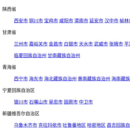
陕西省
西安市
铜川市
宝鸡市
咸阳市
渭南市
延安市
汉中市
榆林
甘肃省
兰州市
嘉峪关市
金昌市
白银市
天水市
武威市
张掖市
平
临夏回族自治州
甘南藏族自治州
青海省
西宁市
海东市
海北藏族自治州
黄南藏族自治州
海南藏族
宁夏回族自治区
银川市
石嘴山市
吴忠市
固原市
中卫市
新疆维吾尔自治区
乌鲁木齐市
克拉玛依市
吐鲁番地区
哈密地区
昌吉回族自