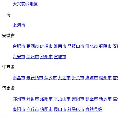
大兴安岭地区
上海
上海市
安徽省
合肥市
芜湖市
蚌埠市
淮南市
马鞍山市
淮北市
铜陵市
安
六安市
亳州市
池州市
宣城市
江西省
南昌市
景德镇市
萍乡市
九江市
新余市
鹰潭市
赣州市
吉
河南省
郑州市
开封市
洛阳市
平顶山市
安阳市
鹤壁市
新乡市
焦
南阳市
商丘市
信阳市
周口市
驻马店市
直辖县级