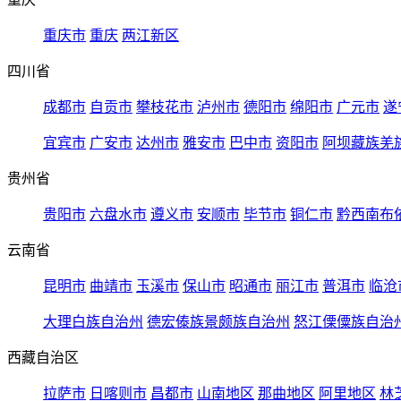
重庆市
重庆
两江新区
四川省
成都市
自贡市
攀枝花市
泸州市
德阳市
绵阳市
广元市
遂
宜宾市
广安市
达州市
雅安市
巴中市
资阳市
阿坝藏族羌
贵州省
贵阳市
六盘水市
遵义市
安顺市
毕节市
铜仁市
黔西南布
云南省
昆明市
曲靖市
玉溪市
保山市
昭通市
丽江市
普洱市
临沧
大理白族自治州
德宏傣族景颇族自治州
怒江傈僳族自治
西藏自治区
拉萨市
日喀则市
昌都市
山南地区
那曲地区
阿里地区
林