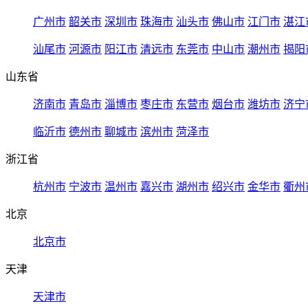
广州市
韶关市
深圳市
珠海市
汕头市
佛山市
江门市
湛江
汕尾市
河源市
阳江市
清远市
东莞市
中山市
潮州市
揭阳
山东省
济南市
青岛市
淄博市
枣庄市
东营市
烟台市
潍坊市
济宁
临沂市
德州市
聊城市
滨州市
菏泽市
浙江省
杭州市
宁波市
温州市
嘉兴市
湖州市
绍兴市
金华市
衢州
北京
北京市
天津
天津市