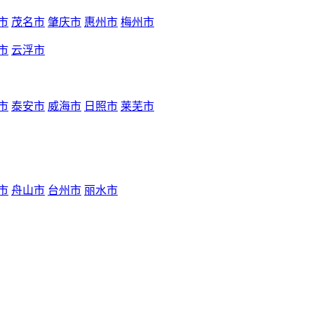
市
茂名市
肇庆市
惠州市
梅州市
市
云浮市
市
泰安市
威海市
日照市
莱芜市
市
舟山市
台州市
丽水市