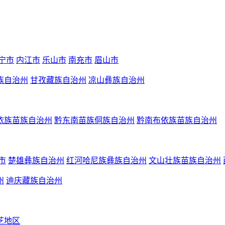
宁市
内江市
乐山市
南充市
眉山市
族自治州
甘孜藏族自治州
凉山彝族自治州
依族苗族自治州
黔东南苗族侗族自治州
黔南布依族苗族自治州
市
楚雄彝族自治州
红河哈尼族彝族自治州
文山壮族苗族自治州
州
迪庆藏族自治州
芝地区