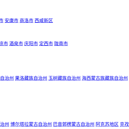
市
安康市
商洛市
西咸新区
凉市
酒泉市
庆阳市
定西市
陇南市
自治州
果洛藏族自治州
玉树藏族自治州
海西蒙古族藏族自治州
治州
博尔塔拉蒙古自治州
巴音郭楞蒙古自治州
阿克苏地区
克孜