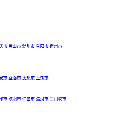
庆市
黄山市
滁州市
阜阳市
宿州市
安市
宜春市
抚州市
上饶市
作市
濮阳市
许昌市
漯河市
三门峡市