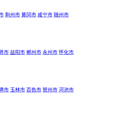
市
荆州市
黄冈市
咸宁市
随州市
界市
益阳市
郴州市
永州市
怀化市
港市
玉林市
百色市
贺州市
河池市