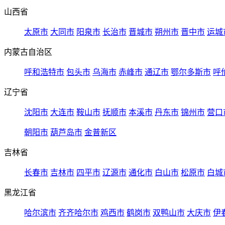
山西省
太原市
大同市
阳泉市
长治市
晋城市
朔州市
晋中市
运城
内蒙古自治区
呼和浩特市
包头市
乌海市
赤峰市
通辽市
鄂尔多斯市
呼
辽宁省
沈阳市
大连市
鞍山市
抚顺市
本溪市
丹东市
锦州市
营口
朝阳市
葫芦岛市
金普新区
吉林省
长春市
吉林市
四平市
辽源市
通化市
白山市
松原市
白城
黑龙江省
哈尔滨市
齐齐哈尔市
鸡西市
鹤岗市
双鸭山市
大庆市
伊