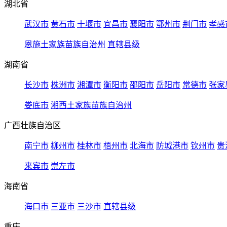
湖北省
武汉市
黄石市
十堰市
宜昌市
襄阳市
鄂州市
荆门市
孝感
恩施土家族苗族自治州
直辖县级
湖南省
长沙市
株洲市
湘潭市
衡阳市
邵阳市
岳阳市
常德市
张家
娄底市
湘西土家族苗族自治州
广西壮族自治区
南宁市
柳州市
桂林市
梧州市
北海市
防城港市
钦州市
贵
来宾市
崇左市
海南省
海口市
三亚市
三沙市
直辖县级
重庆