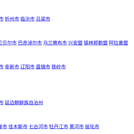
市
忻州市
临汾市
吕梁市
伦贝尔市
巴彦淖尔市
乌兰察布市
兴安盟
锡林郭勒盟
阿拉善盟
市
阜新市
辽阳市
盘锦市
铁岭市
市
延边朝鲜族自治州
春市
佳木斯市
七台河市
牡丹江市
黑河市
绥化市